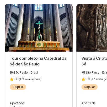
Tour completo na Catedral da
Visita à Crip
Sé de São Paulo
Sé
São Paulo
- Brasil
São Paulo
- Bra
5.0
(194 avaliações)
5.0
(47 avaliaç
Regular
Regular
A partir de
A partir de