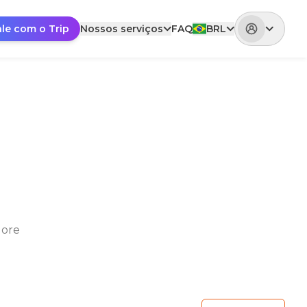
ale com o Trip
Nossos serviços
FAQ
BRL
lore