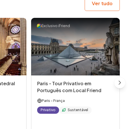
Ver tudo
Exclusivo iFriend
atedral
Paris - Tour Privativo em
Next
Português com Local Friend
Paris
- França
Privativo
Sustentável