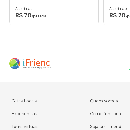
A partir de
A partir de
R$ 70
R$ 20
/pessoa
/p
Guias Locais
Quem somos
Experiências
Como funciona
Tours Virtuais
Seja um iFriend