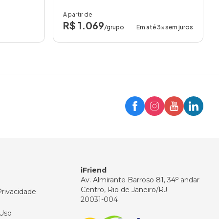
A partir de
R$ 1.069
/grupo
Em até 3x sem juros
Trip
Assistente iFriend
Olá! 👋
Como posso ajudar você hoje?
iFriend
o
Av. Almirante Barroso 81, 34
andar
Centro, Rio de Janeiro/RJ
Privacidade
20031-004
Uso