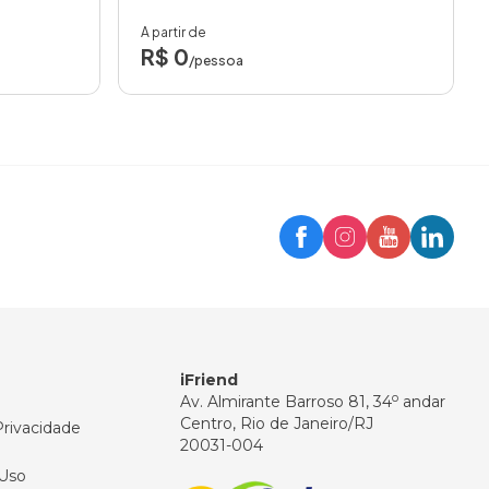
A partir de
R$ 0
/pessoa
Trip
Assistente iFriend
Olá! 👋
Como posso ajudar você hoje?
iFriend
o
Av. Almirante Barroso 81, 34
andar
Centro, Rio de Janeiro/RJ
Privacidade
20031-004
Uso