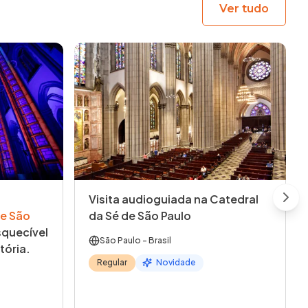
Ver tudo
Visita audioguiada na Catedral
Next
e São
da Sé de São Paulo
quecível
São Paulo
- Brasil
tória.
Regular
Novidade