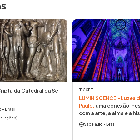
as
Cripta da Catedral da Sé
TICKET
LUMINISCENCE - Luzes d
Paulo
:
uma conexão ines
o
- Brasil
com a arte, a alma e a his
valiações)
São Paulo
- Brasil