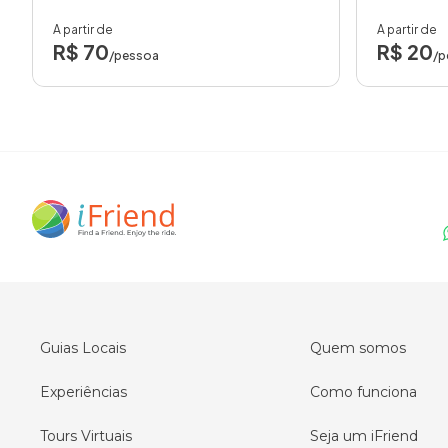
A partir de
A partir de
R$ 70
R$ 20
/pessoa
/p
Guias Locais
Quem somos
Experiências
Como funciona
Tours Virtuais
Seja um iFriend