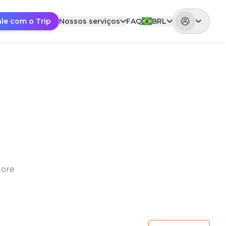
ale com o Trip
Nossos serviços
FAQ
BRL
lore