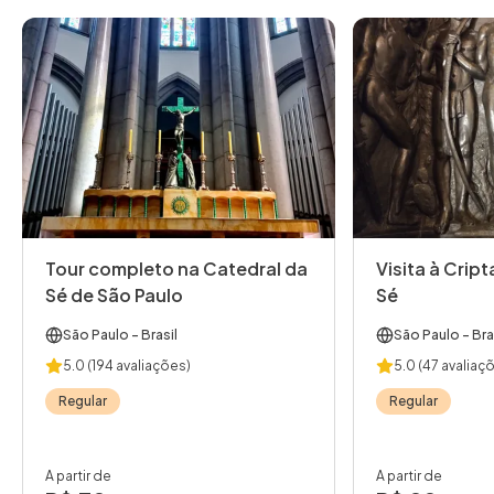
Tour completo na Catedral da
Visita à Crip
Sé de São Paulo
Sé
São Paulo
- Brasil
São Paulo
- Bra
5.0
(194 avaliações)
5.0
(47 avaliaç
Regular
Regular
A partir de
A partir de