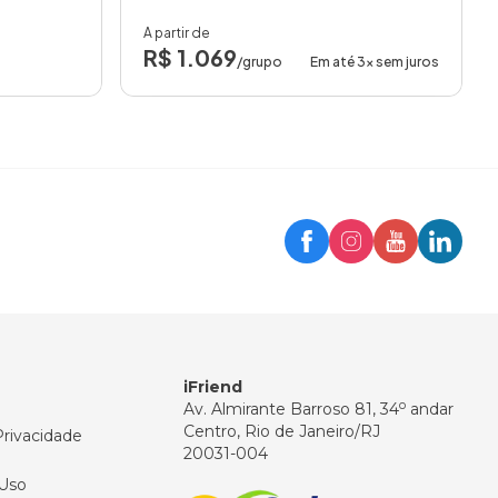
A partir de
R$ 1.069
/grupo
Em até 3x sem juros
Trip
Assistente iFriend
Olá! 👋
Como posso ajudar você hoje?
iFriend
o
Av. Almirante Barroso 81, 34
andar
Centro, Rio de Janeiro/RJ
Privacidade
20031-004
Uso