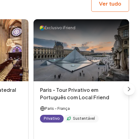
Ver tudo
Exclusivo iFriend
atedral
Paris - Tour Privativo em
Next
Português com Local Friend
Paris
- França
Privativo
Sustentável