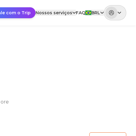
ale com o Trip
Nossos serviços
FAQ
BRL
lore