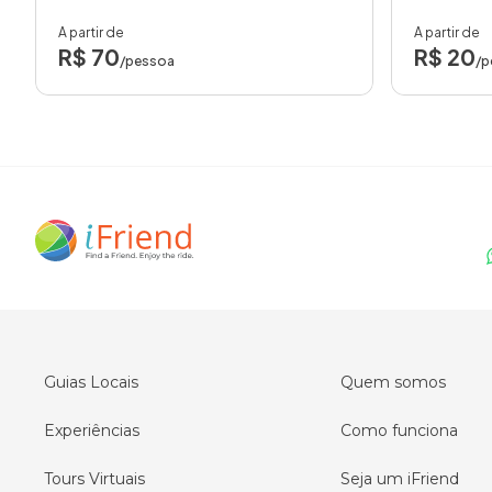
A partir de
A partir de
R$ 70
R$ 20
/pessoa
/p
Guias Locais
Quem somos
Experiências
Como funciona
Tours Virtuais
Seja um iFriend