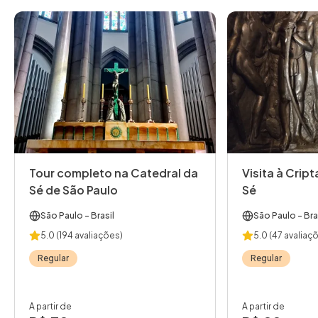
Tour completo na Catedral da
Visita à Crip
Sé de São Paulo
Sé
São Paulo
- Brasil
São Paulo
- Bra
5.0
(194 avaliações)
5.0
(47 avaliaç
Regular
Regular
A partir de
A partir de