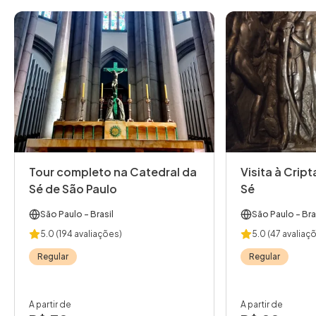
Tour completo na Catedral da
Visita à Crip
Sé de São Paulo
Sé
São Paulo
- Brasil
São Paulo
- Bra
5.0
(194 avaliações)
5.0
(47 avaliaç
Regular
Regular
A partir de
A partir de