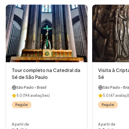
Tour completo na Catedral da
Visita à Crip
Sé de São Paulo
Sé
São Paulo
- Brasil
São Paulo
- Bra
5.0
(194 avaliações)
5.0
(47 avaliaç
Regular
Regular
A partir de
A partir de