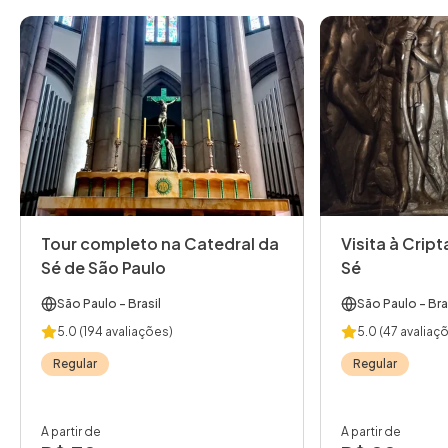
Tour completo na Catedral da
Visita à Crip
Sé de São Paulo
Sé
São Paulo
- Brasil
São Paulo
- Bra
5.0
(194 avaliações)
5.0
(47 avaliaç
Regular
Regular
A partir de
A partir de