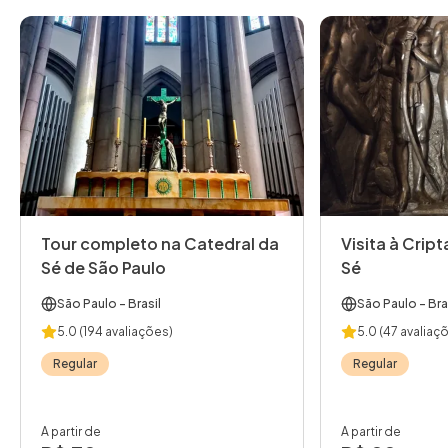
Tour completo na Catedral da
Visita à Crip
Sé de São Paulo
Sé
São Paulo
- Brasil
São Paulo
- Bra
5.0
(194 avaliações)
5.0
(47 avaliaç
Regular
Regular
A partir de
A partir de