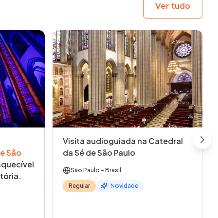
Ver tudo
Visita audioguiada na Catedral
Next
e São
da Sé de São Paulo
quecível
São Paulo
- Brasil
tória.
Regular
Novidade