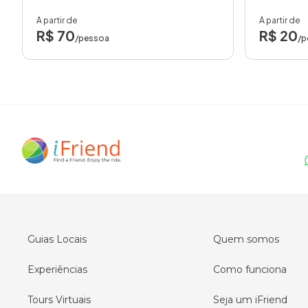
A partir de
A partir de
R$ 70
R$ 20
/pessoa
/p
Guias Locais
Quem somos
Experiências
Como funciona
Tours Virtuais
Seja um iFriend