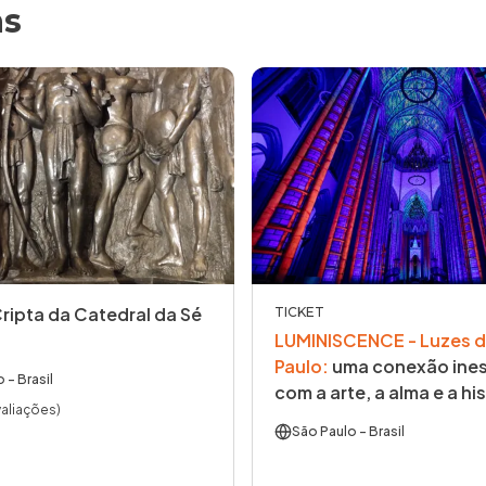
as
Cripta da Catedral da Sé
TICKET
LUMINISCENCE - Luzes d
Paulo
:
uma conexão ines
o
- Brasil
com a arte, a alma e a his
valiações)
São Paulo
- Brasil