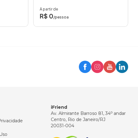
A partir de
R$ 0
/pessoa
Trip
Assistente iFriend
Olá! 👋
Como posso ajudar você hoje?
iFriend
o
Av. Almirante Barroso 81, 34
andar
Centro, Rio de Janeiro/RJ
Privacidade
20031-004
Uso