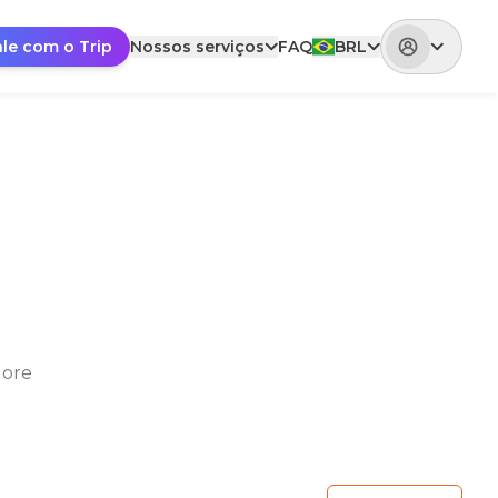
ale com o Trip
Nossos serviços
FAQ
BRL
lore