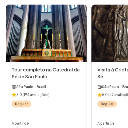
Tour completo na Catedral da
Visita à Crip
Sé de São Paulo
Sé
São Paulo
- Brasil
São Paulo
- Bra
5.0
(194 avaliações)
5.0
(47 avaliaç
Regular
Regular
A partir de
A partir de