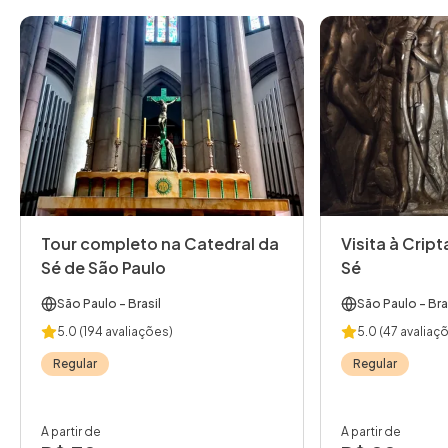
Tour completo na Catedral da
Visita à Crip
Sé de São Paulo
Sé
São Paulo
- Brasil
São Paulo
- Bra
5.0
(194 avaliações)
5.0
(47 avaliaç
Regular
Regular
A partir de
A partir de