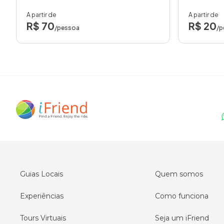
A partir de
A partir de
R$ 70
R$ 20
/pessoa
/p
Guias Locais
Quem somos
Experiências
Como funciona
Tours Virtuais
Seja um iFriend