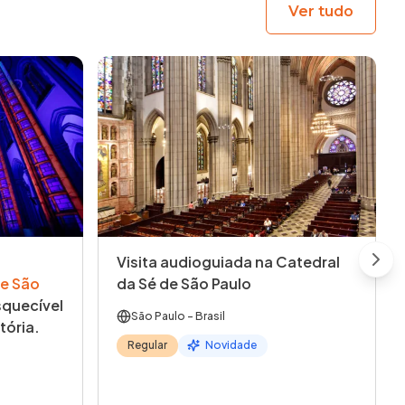
Ver tudo
Visita audioguiada na Catedral
Next
e São
da Sé de São Paulo
quecível
São Paulo
- Brasil
tória.
Regular
Novidade