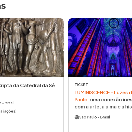
as
Cripta da Catedral da Sé
TICKET
LUMINISCENCE - Luzes d
Paulo
:
uma conexão ines
o
- Brasil
com a arte, a alma e a his
valiações)
São Paulo
- Brasil