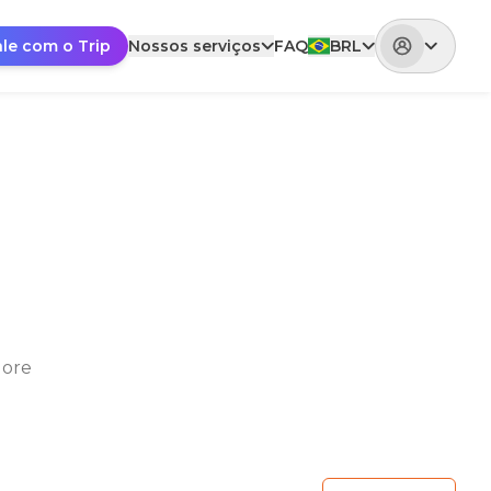
ale com o Trip
Nossos serviços
FAQ
BRL
lore