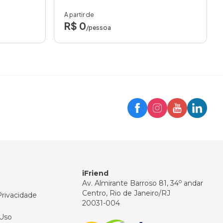
A partir de
R$ 0
/pessoa
Trip
Assistente iFriend
Olá! 👋
Como posso ajudar você hoje?
iFriend
o
Av. Almirante Barroso 81, 34
andar
Centro, Rio de Janeiro/RJ
Privacidade
20031-004
Uso