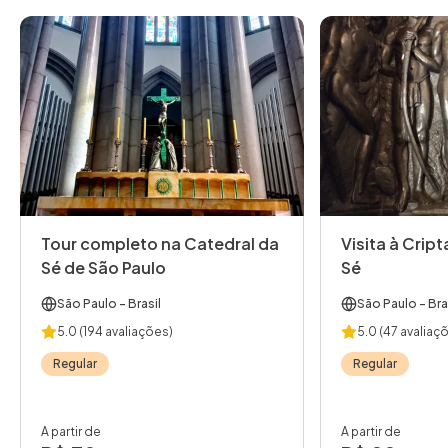
Tour completo na Catedral da
Visita à Crip
Sé de São Paulo
Sé
São Paulo
- Brasil
São Paulo
- Bra
5.0
(194 avaliações)
5.0
(47 avaliaç
Regular
Regular
A partir de
A partir de