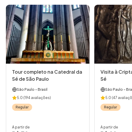
Tour completo na Catedral da
Visita à Crip
Sé de São Paulo
Sé
São Paulo
- Brasil
São Paulo
- Bra
5.0
(194 avaliações)
5.0
(47 avaliaç
Regular
Regular
A partir de
A partir de