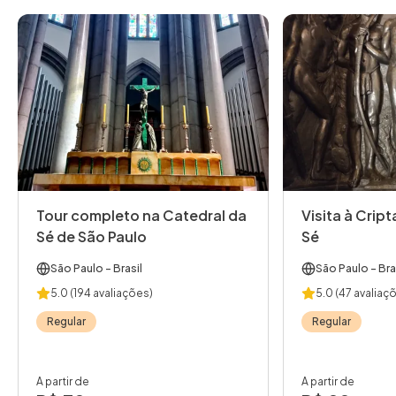
Tour completo na Catedral da
Visita à Crip
Sé de São Paulo
Sé
São Paulo
- Brasil
São Paulo
- Bra
5.0
(194 avaliações)
5.0
(47 avaliaç
Regular
Regular
A partir de
A partir de