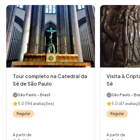
Tour completo na Catedral da
Visita à Crip
Sé de São Paulo
Sé
São Paulo
- Brasil
São Paulo
- Bra
5.0
(194 avaliações)
5.0
(47 avaliaç
Regular
Regular
A partir de
A partir de