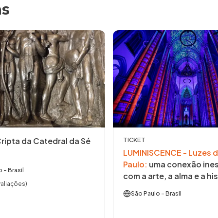
as
Cripta da Catedral da Sé
TICKET
LUMINISCENCE - Luzes d
Paulo
:
uma conexão ines
o
- Brasil
com a arte, a alma e a his
valiações)
São Paulo
- Brasil