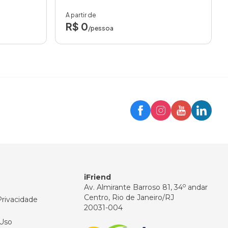
A partir de
R$ 0
/pessoa
Trip
Assistente iFriend
Olá! 👋
Como posso ajudar você hoje?
iFriend
o
Av. Almirante Barroso 81, 34
andar
Centro, Rio de Janeiro/RJ
Privacidade
20031-004
Uso