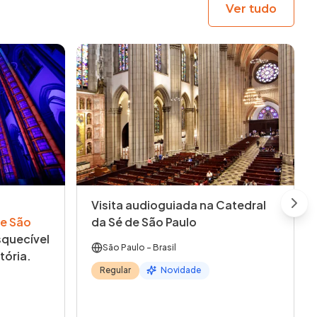
Ver tudo
Visita audioguiada na Catedral
Next
e São
da Sé de São Paulo
quecível
São Paulo
- Brasil
tória.
Regular
Novidade