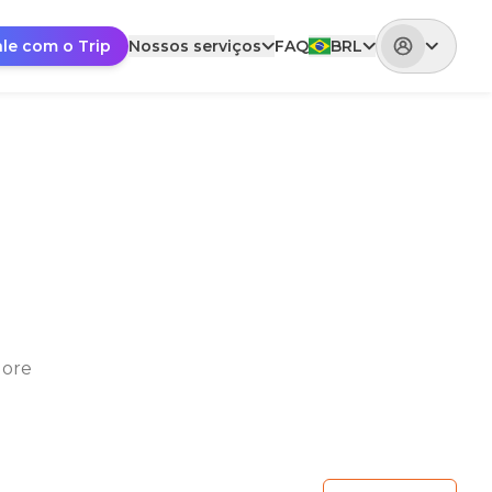
ale com o Trip
Nossos serviços
FAQ
BRL
lore