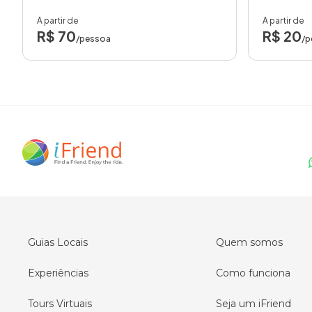
A partir de
A partir de
R$ 70
R$ 20
/pessoa
/p
Guias Locais
Quem somos
Experiências
Como funciona
Tours Virtuais
Seja um iFriend