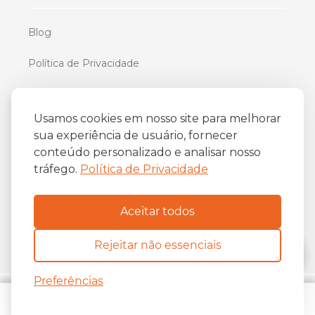
Blog
Política de Privacidade
Termos De Uso
Usamos cookies em nosso site para melhorar
sua experiência de usuário, fornecer
iFriend
conteúdo personalizado e analisar nosso
o
Av. Almirante Barroso 81, 34
andar
tráfego.
Política de Privacidade
Centro, Rio de Janeiro/RJ
20031-004
Aceitar todos
Rejeitar não essenciais
Preferências
Copyright ©
2026
The iFriend.
Reservar online