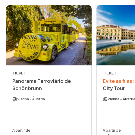
TICKET
TICKET
Panorama Ferroviário de
Evite as filas
:
Schönbrunn
City Tour
Vienna
- Áustria
Vienna
- Áustri
A partir de
A partir de