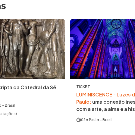
as
Cripta da Catedral da Sé
TICKET
LUMINISCENCE - Luzes d
Paulo
:
uma conexão ines
o
- Brasil
com a arte, a alma e a his
valiações)
São Paulo
- Brasil