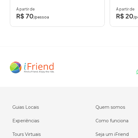
A partir de
A partir de
R$ 70
R$ 20
/pessoa
/p
Guias Locais
Quem somos
Experiências
Como funciona
Tours Virtuais
Seja um iFriend