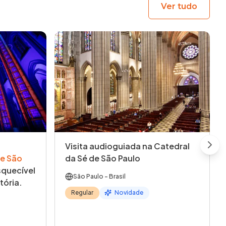
Ver tudo
Visita audioguiada na Catedral
Next
e São
da Sé de São Paulo
quecível
São Paulo
- Brasil
tória.
Regular
Novidade