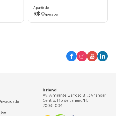
A partir de
R$ 0
/pessoa
Trip
Assistente iFriend
Olá! 👋
Como posso ajudar você hoje?
iFriend
o
Av. Almirante Barroso 81, 34
andar
Centro, Rio de Janeiro/RJ
Privacidade
20031-004
Uso