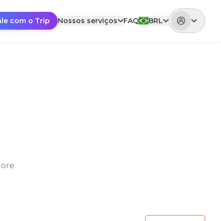
ale com o Trip
Nossos serviços
FAQ
BRL
lore