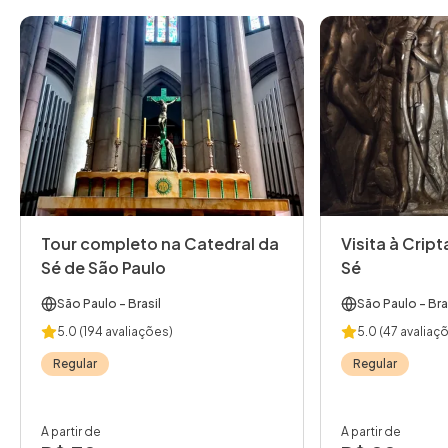
Tour completo na Catedral da
Visita à Crip
Sé de São Paulo
Sé
São Paulo
- Brasil
São Paulo
- Bra
5.0
(194 avaliações)
5.0
(47 avaliaç
Regular
Regular
A partir de
A partir de