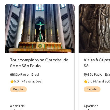
Tour completo na Catedral da
Visita à Crip
Sé de São Paulo
Sé
São Paulo
- Brasil
São Paulo
- Bra
5.0
(194 avaliações)
5.0
(47 avaliaç
Regular
Regular
A partir de
A partir de