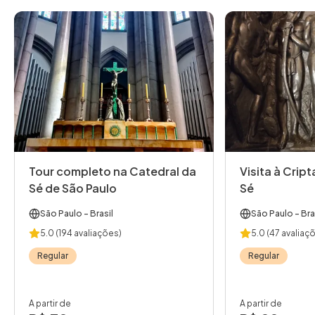
Tour completo na Catedral da
Visita à Crip
Sé de São Paulo
Sé
São Paulo
- Brasil
São Paulo
- Bra
5.0
(194 avaliações)
5.0
(47 avaliaç
Regular
Regular
A partir de
A partir de