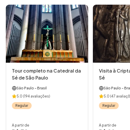
Tour completo na Catedral da
Visita à Crip
Sé de São Paulo
Sé
São Paulo
- Brasil
São Paulo
- Bra
5.0
(194 avaliações)
5.0
(47 avaliaç
Regular
Regular
A partir de
A partir de