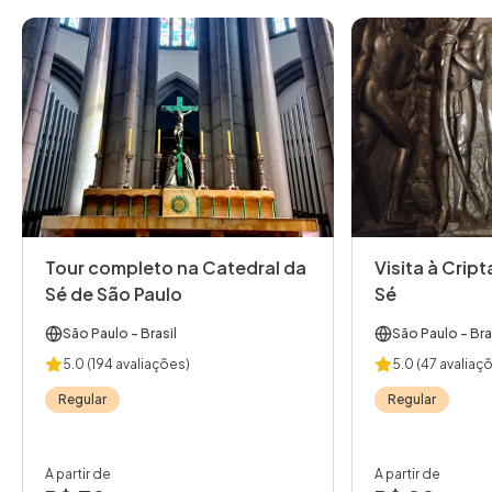
Tour completo na Catedral da
Visita à Crip
Sé de São Paulo
Sé
São Paulo
- Brasil
São Paulo
- Bra
5.0
(194 avaliações)
5.0
(47 avaliaç
Regular
Regular
A partir de
A partir de