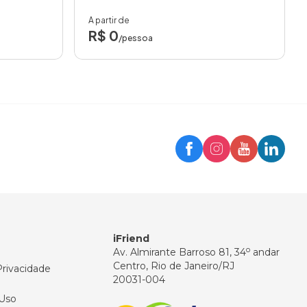
A partir de
R$ 0
/pessoa
Trip
Assistente iFriend
Olá! 👋
Como posso ajudar você hoje?
iFriend
o
Av. Almirante Barroso 81, 34
andar
Centro, Rio de Janeiro/RJ
Privacidade
20031-004
Uso