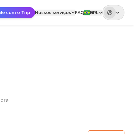
ale com o Trip
Nossos serviços
FAQ
BRL
lore