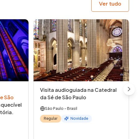
Ver tudo
Visita audioguiada na Catedral
Next
e São
da Sé de São Paulo
quecível
São Paulo
- Brasil
tória.
Regular
Novidade