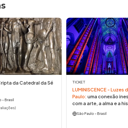
as
Cripta da Catedral da Sé
TICKET
LUMINISCENCE - Luzes d
Paulo
:
uma conexão ines
o
- Brasil
com a arte, a alma e a his
valiações)
São Paulo
- Brasil