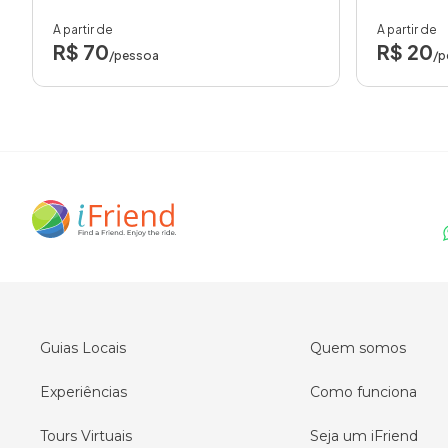
A partir de
A partir de
R$ 70
R$ 20
/pessoa
/p
Guias Locais
Quem somos
Experiências
Como funciona
Tours Virtuais
Seja um iFriend