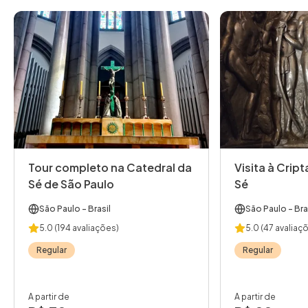
Tour completo na Catedral da
Visita à Crip
Sé de São Paulo
Sé
São Paulo
- Brasil
São Paulo
- Bra
5.0
(194 avaliações)
5.0
(47 avaliaç
Regular
Regular
A partir de
A partir de