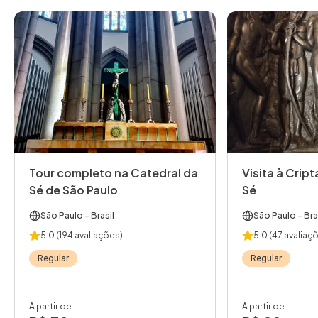
Tour completo na Catedral da
Visita à Crip
Sé de São Paulo
Sé
São Paulo
- Brasil
São Paulo
- Bra
5.0
(194 avaliações)
5.0
(47 avaliaç
Regular
Regular
A partir de
A partir de