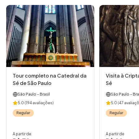
Tour completo na Catedral da
Visita à Crip
Sé de São Paulo
Sé
São Paulo
- Brasil
São Paulo
- Bra
5.0
(194 avaliações)
5.0
(47 avaliaç
Regular
Regular
A partir de
A partir de