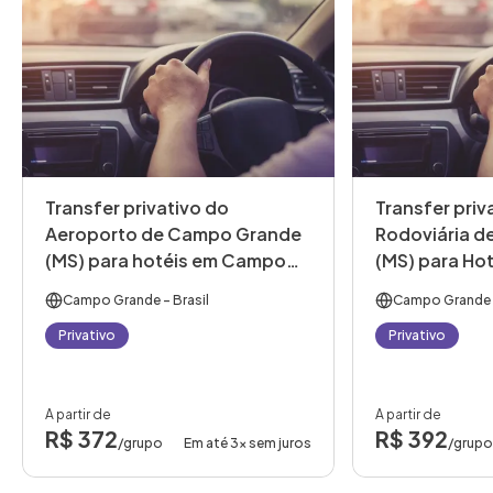
Transfer privativo do
Transfer priv
Aeroporto de Campo Grande
Rodoviária 
(MS) para hotéis em Campo
(MS) para Ho
Grande (MS).
Grande (MS)
Campo Grande
- Brasil
Campo Grande
Privativo
Privativo
A partir de
A partir de
R$ 372
R$ 392
/grupo
Em até 3x sem juros
/grupo