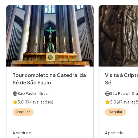
Tour completo na Catedral da
Visita à Crip
Sé de São Paulo
Sé
São Paulo
- Brasil
São Paulo
- Bra
5.0
(194 avaliações)
5.0
(47 avaliaç
Regular
Regular
A partir de
A partir de