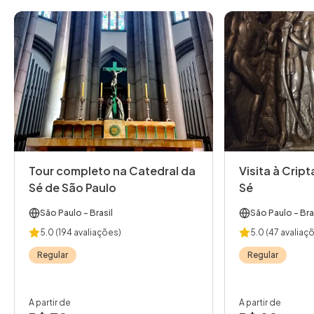
Tour completo na Catedral da
Visita à Crip
Sé de São Paulo
Sé
São Paulo
- Brasil
São Paulo
- Bra
5.0
(194 avaliações)
5.0
(47 avaliaç
Regular
Regular
A partir de
A partir de