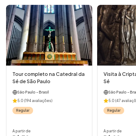
Tour completo na Catedral da
Visita à Crip
Sé de São Paulo
Sé
São Paulo
- Brasil
São Paulo
- Bra
5.0
(194 avaliações)
5.0
(47 avaliaç
Regular
Regular
A partir de
A partir de