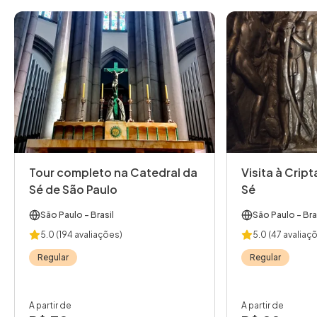
Tour completo na Catedral da
Visita à Crip
Sé de São Paulo
Sé
São Paulo
- Brasil
São Paulo
- Bra
5.0
(194 avaliações)
5.0
(47 avaliaç
Regular
Regular
A partir de
A partir de