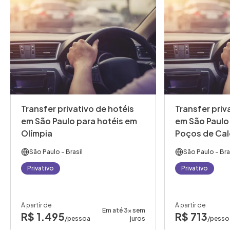
Transfer privativo de hotéis
Transfer priv
em São Paulo para hotéis em
em São Paulo
Olímpia
Poços de Ca
São Paulo
- Brasil
São Paulo
- Bra
Privativo
Privativo
A partir de
A partir de
Em até 3x sem
R$ 1.495
R$ 713
/pessoa
juros
/pesso