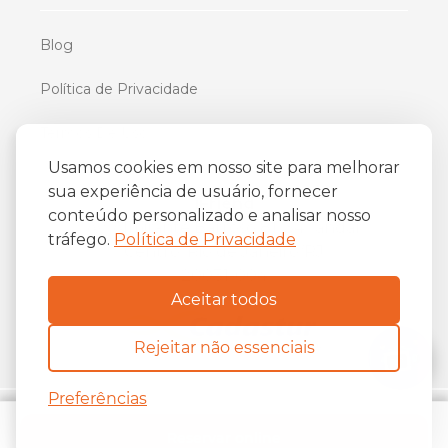
Blog
Política de Privacidade
Termos De Uso
Usamos cookies em nosso site para melhorar
sua experiência de usuário, fornecer
iFriend
conteúdo personalizado e analisar nosso
o
Av. Almirante Barroso 81, 34
andar
tráfego.
Política de Privacidade
Centro, Rio de Janeiro/RJ
20031-004
Aceitar todos
Rejeitar não essenciais
Preferências
Copyright ©
2026
The iFriend.
Reservar online