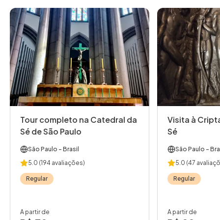
Tour completo na Catedral da
Visita à Crip
Sé de São Paulo
Sé
São Paulo
- Brasil
São Paulo
- Bra
5.0
(194 avaliações)
5.0
(47 avaliaç
Regular
Regular
A partir de
A partir de