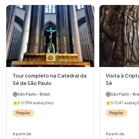
Tour completo na Catedral da
Visita à Crip
Sé de São Paulo
Sé
São Paulo
- Brasil
São Paulo
- Bra
5.0
(194 avaliações)
5.0
(47 avaliaç
Regular
Regular
A partir de
A partir de