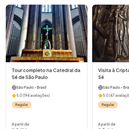
Tour completo na Catedral da
Visita à Crip
Sé de São Paulo
Sé
São Paulo
- Brasil
São Paulo
- Bra
5.0
(194 avaliações)
5.0
(47 avaliaç
Regular
Regular
A partir de
A partir de