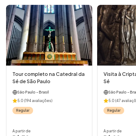
Tour completo na Catedral da
Visita à Crip
Sé de São Paulo
Sé
São Paulo
- Brasil
São Paulo
- Bra
5.0
(194 avaliações)
5.0
(47 avaliaç
Regular
Regular
A partir de
A partir de