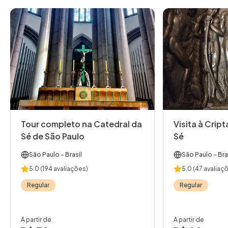
Tour completo na Catedral da
Visita à Crip
Sé de São Paulo
Sé
São Paulo
- Brasil
São Paulo
- Bra
5.0
(194 avaliações)
5.0
(47 avaliaç
Regular
Regular
A partir de
A partir de