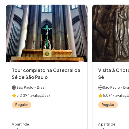
Tour completo na Catedral da
Visita à Crip
Sé de São Paulo
Sé
São Paulo
- Brasil
São Paulo
- Bra
5.0
(194 avaliações)
5.0
(47 avaliaç
Regular
Regular
A partir de
A partir de