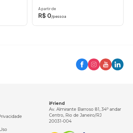
A partir de
R$ 0
/pessoa
Trip
Assistente iFriend
Olá! 👋
Como posso ajudar você hoje?
iFriend
o
Av. Almirante Barroso 81, 34
andar
Centro, Rio de Janeiro/RJ
Privacidade
20031-004
Uso