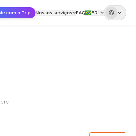
ale com o Trip
Nossos serviços
FAQ
BRL
lore