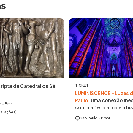
as
Cripta da Catedral da Sé
TICKET
LUMINISCENCE - Luzes d
Paulo
:
uma conexão ines
o
- Brasil
com a arte, a alma e a his
valiações)
São Paulo
- Brasil