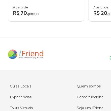
A partir de
A partir de
R$ 70
R$ 20
/pessoa
/p
Guias Locais
Quem somos
Experiências
Como funciona
Tours Virtuais
Seja um iFriend