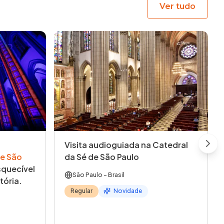
Ver tudo
Visita audioguiada na Catedral
Next
e São
da Sé de São Paulo
quecível
São Paulo
- Brasil
tória.
Regular
Novidade