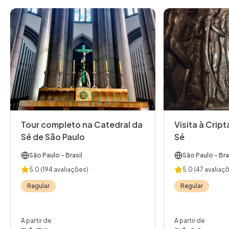
Tour completo na Catedral da
Visita à Crip
Sé de São Paulo
Sé
São Paulo
- Brasil
São Paulo
- Bra
5.0
(194 avaliações)
5.0
(47 avaliaç
Regular
Regular
A partir de
A partir de