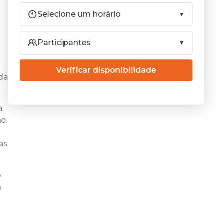
Selecione um horário
Participantes
Verificar disponibilidade
da
a
ão
as
o
à