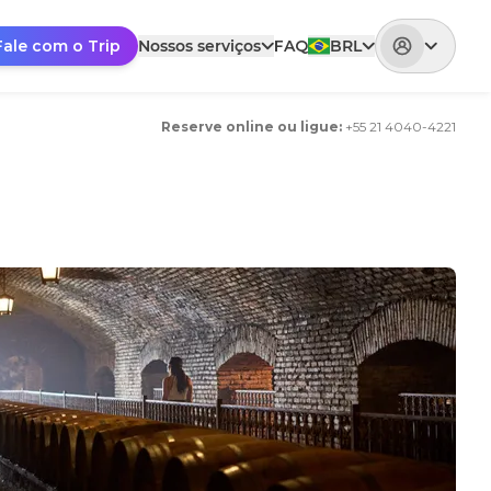
Fale com o Trip
Nossos serviços
FAQ
BRL
Reserve online ou ligue
:
+
55 21 4040-4221