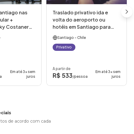
antiago nas
Traslado privativo ida e
Nex
ular +
volta do aeroporto ou
Sky Costanera)
hotéis em Santiago para
Viña del Mar ou Valparaíso
e
Santiago
- Chile
Privativo
A partir de
Em até 3x sem
Em até 3x sem
R$ 533
a
juros
/pessoa
juros
ciais
ntos de acordo com cada