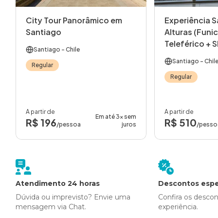
City Tour Panorâmico em
Experiência S
Santiago
Alturas (Funic
Teleférico + 
Santiago
- Chile
– Meio Dia
Santiago
- Chil
Regular
Regular
A partir de
A partir de
Em até 3x sem
R$ 196
R$ 510
/pessoa
juros
/pesso
Atendimento 24 horas
Descontos espe
Dúvida ou imprevisto? Envie uma
Confira os desco
mensagem via Chat.
experiência.