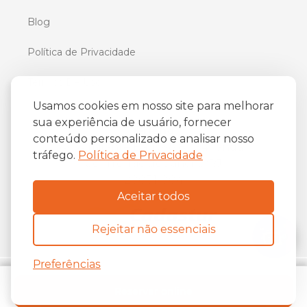
Blog
Política de Privacidade
Termos De Uso
Usamos cookies em nosso site para melhorar
sua experiência de usuário, fornecer
iFriend
conteúdo personalizado e analisar nosso
o
Av. Almirante Barroso 81, 34
andar
tráfego.
Política de Privacidade
Centro, Rio de Janeiro/RJ
20031-004
Aceitar todos
Rejeitar não essenciais
Preferências
Copyright ©
2026
The iFriend.
Reservar online