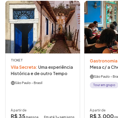
Gastronomia
TICKET
Vila Secreta
:
Uma experiência
Mesa c/ a Che
Histórica e de outro Tempo
São Paulo
- Bra
São Paulo
- Brasil
Tour em grupo
A partir de
A partir de
R$ 35
R$ 3.000
/pessoa
Em até 3x sem juros
/g