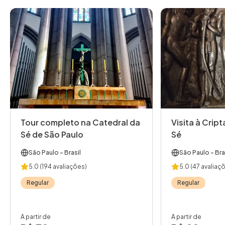
Tour completo na Catedral da
Visita à Crip
Sé de São Paulo
Sé
São Paulo
- Brasil
São Paulo
- Bra
5.0
(194 avaliações)
5.0
(47 avaliaç
Regular
Regular
A partir de
A partir de