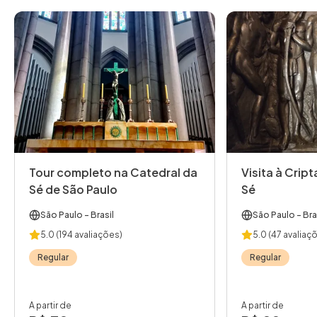
Tour completo na Catedral da
Visita à Crip
Sé de São Paulo
Sé
São Paulo
- Brasil
São Paulo
- Bra
5.0
(194 avaliações)
5.0
(47 avaliaç
Regular
Regular
A partir de
A partir de