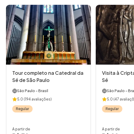
Tour completo na Catedral da
Visita à Crip
Sé de São Paulo
Sé
São Paulo
- Brasil
São Paulo
- Bra
5.0
(194 avaliações)
5.0
(47 avaliaç
Regular
Regular
A partir de
A partir de